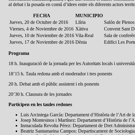
al debat i la posada en comú d’idees entre els diferents actors territo
FECHA
MUNICIPIO
Jueves, 20 de Octubre de 2016
Llíria
Salón de Plenos 
Viernes, 4 de Noviembre de 2016
Xàtiva
Convent Sant D
Jueves, 10 de Noviembre de 2016
Vila-Real
Sala de conferèn
Jueves, 17 de Noviembre de 2016
Dènia
Edifici Les Port
Programa
18 h. Inauguració de la jornada per les Autoritats locals i università
18’15 h. Taula redona amb el moderador i tres ponents
20 h. Debat amb el públic assistent i els ponents
20’30 h. Clausura de les jornades
Participen en les taules redones
Luis Arciniega García: Departament d’Història de l’Art de la
Josep Montesinos i Martínez: Departament d’Història de l’Ar
Inmaculada Revolta Pérez: Departament de Dret Administratiu
Beatriz Santamarina Campos: Departiscament de Sociologia i