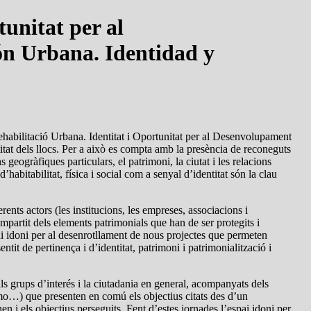
unitat per al
ón Urbana. Identidad y
ehabilitació Urbana. Identitat i Oportunitat per al Desenvolupament
titat dels llocs. Per a això es compta amb la presència de reconeguts
eogràfiques particulars, el patrimoni, la ciutat i les relacions
habitabilitat, física i social com a senyal d’identitat són la clau
nts actors (les institucions, les empreses, associacions i
ompartit dels elements patrimonials que han de ser protegits i
spai idoni per al desenrotllament de nous projectes que permeten
ntit de pertinença i d’identitat, patrimoni i patrimonialització i
.
als grups d’interés i la ciutadania en general, acompanyats dels
ismo…) que presenten en comú els objectius citats des d’un
en i els objectius perseguits. Fent d’estes jornades l’espai idoni per