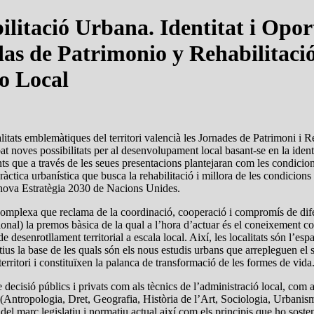
litació Urbana. Identitat i Oport
as de Patrimonio y Rehabilitaci
o Local
itats emblemàtiques del territori valencià les Jornades de Patrimoni i R
bat noves possibilitats per al desenvolupament local basant-se en la iden
 que a través de les seues presentacions plantejaran com les condicions g
ctica urbanística que busca la rehabilitació i millora de les condicions d’
a nova Estratègia 2030 de Nacions Unides.
 complexa que reclama de la coordinació, cooperació i compromís de difere
cional) la premos bàsica de la qual a l’hora d’actuar és el coneixement c
de desenrotllament territorial a escala local. Així, les localitats són l’e
atius la base de les quals són els nous estudis urbans que arrepleguen el se
erritori i constituïxen la palanca de transformació de les formes de vida
e decisió públics i privats com als tècnics de l’administració local, com 
ues (Antropologia, Dret, Geografia, Història de l’Art, Sociologia, Urban
el marc legislatiu i normatiu actual així com els principis que ho sosten