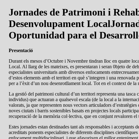
Jornades de Patrimoni i Rehabi
Desenvolupament Local
Jornad
Oportunidad para el Desarroll
Presentació
Durant els mesos d’Octubre i Novembre tindran lloc en quatre local
Local. Al llarg de les mateixes, es presentaran i seran 0bjeto de de
especialistes universitaris amb diversos enfocaments entrecreuaments
d’estos elements amb el territori en què s’integren i una renovada prà
per a l’èxit d’un nou desenrotllament local. Tot en el context de l
La gestió del patrimoni cultural d’un territori representa una tasca
individus) que actuaran a qualsevol escala (de la local a la interna
valorats, ja que representen nous vectors articuladors d’estratègies 
noves ciutats i barris sostenibles basats en projectes locals particip
recuperació de la memòria col·lectiva, que en conjunt revaloren el t
Estes jornades estan destinades tant als responsables i acceptants d
acreditats ponents especialistes de diferents disciplines científiq
enfocament multidisciplinari, i que afavorixen el millor enteniment d